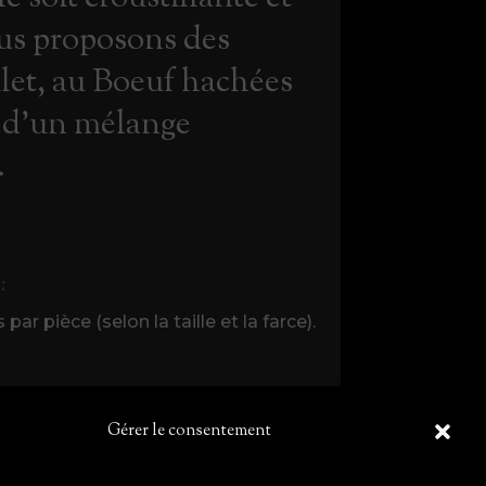
us proposons des
let, au Boeuf hachées
s d'un mélange
.
:
ar pièce (selon la taille et la farce).
âte filo ou la pâte à brick) - Œufs
Gérer le consentement
 farce) ; Lait (si du fromage est
(si des noix sont utilisées dans la
ans la pâte filo ou la pâte à brick) ;