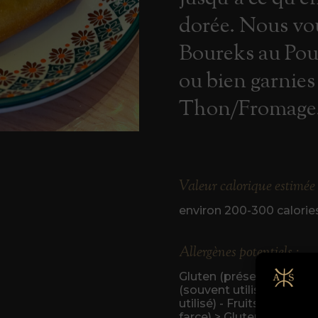
dorée. Nous vo
Boureks au Pou
ou bien garnie
Thon/Fromage
Valeur calorique estimée 
environ 200-300 calories p
Allergènes potentiels :
Gluten (présent dans la p
(souvent utilisés dans la
utilisé) - Fruits à coque 
farce) > Gluten (présent d