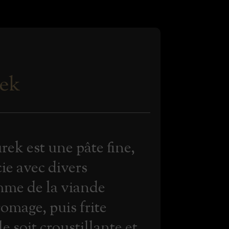
rek
rek est une pâte fine,
cie avec divers
mme de la viande
omage, puis frite
le soit croustillante et