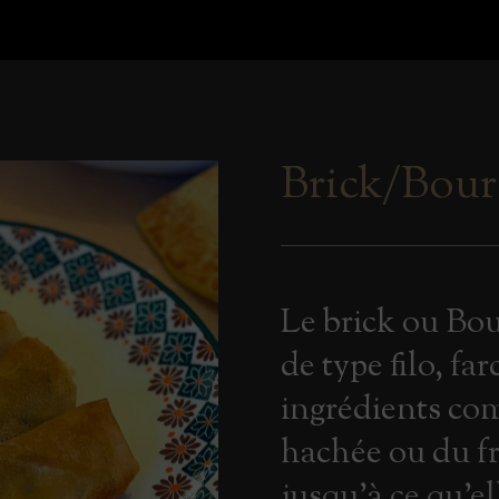
Brick/Bou
Le brick ou Bou
de type filo, far
ingrédients co
hachée ou du fr
jusqu'à ce qu'el