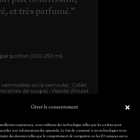
é, et très parfumé."
:
 par portion (200-250 ml).
 vermicelles ou la semoule) ; Céleri
recettes de soupe) ; Viande (Poulet
ent allergène) ; Légumes (parfois
poivrons ou les tomates).
Gérer le consentement
s meilleures expériences, nous utilisons des technologies telles que les cookies pour
Retour
accéder aux informations des appareils. Le fait de consentir à ces technologies nous
traiter des données telles que le comportement de navigation ou les ID uniques sur ce