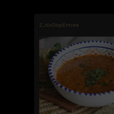
Z_NoDispEntree