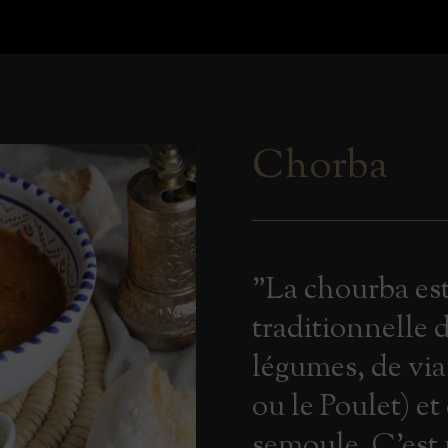
Chorba
"La chourba es
traditionnelle d
légumes, de vi
ou le Poulet) et
semoule. C’est 