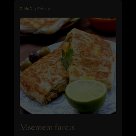
Z_NoDispEntree
Msemem farcis