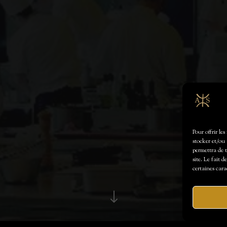
Pour offrir le
stocker et/ou 
permettra de 
site. Le fait 
certaines cara
"