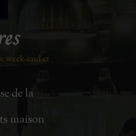
res
le week-end et
.
se de la
its maison