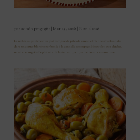
La Rechta au Poulet
par
admin_pmg1961
|
Mar 23, 2026
|
Non classé
La rechta au poulet est un plat composé de pâtes de semoule très fines et artisanales
dans une sauce blanche parfumée à la cannelle accompagné de poulet, pois chiches,
navet et courgetteCe plat est cuit lentement pour permettre aux saveurs de se...