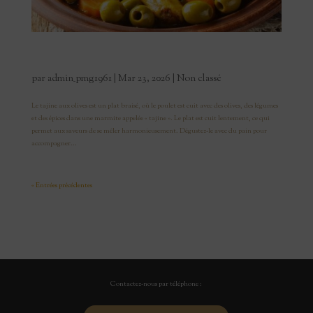
Le Tajine aux Olives
par
admin_pmg1961
|
Mar 23, 2026
|
Non classé
Le tajine aux olives est un plat braisé, où le poulet est cuit avec des olives, des légumes
et des épices dans une marmite appelée « tajine ». Le plat est cuit lentement, ce qui
permet aux saveurs de se mêler harmonieusement. Dégustez-le avec du pain pour
accompagner...
« Entrées précédentes
Commentaires récents
Contactez-nous par téléphone :