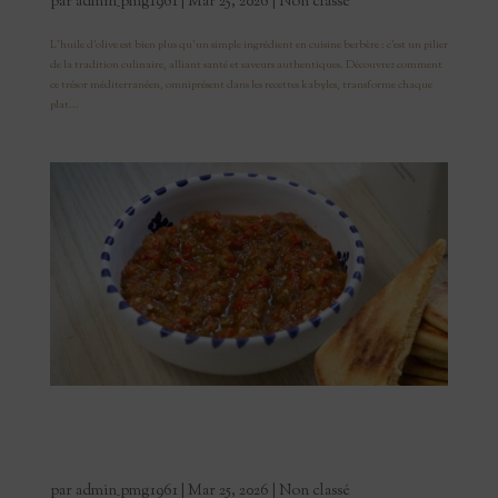
par
admin_pmg1961
|
Mar 25, 2026
|
Non classé
L’huile d’olive est bien plus qu’un simple ingrédient en cuisine berbère : c’est un pilier
de la tradition culinaire, alliant santé et saveurs authentiques. Découvrez comment
ce trésor méditerranéen, omniprésent dans les recettes kabyles, transforme chaque
plat...
Le traditionnel ifelfel s zzit Kabyle : recette, origine
et astuces
par
admin_pmg1961
|
Mar 25, 2026
|
Non classé