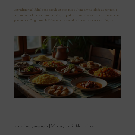
Le traditionnel ifelfel s zzit kabyle est bien plus qu’une simple salade de poivrons :
c’est un symbole de la cuisine berbère, un plat convivial et savoureux qui traverse les
générations. Originaire de Kabylie, cette spécialité à base de poivrons grillés, de...
Le repas traditionnel algérien : histoire, saveurs et
art de vivre
par
admin_pmg1961
|
Mar 25, 2026
|
Non classé