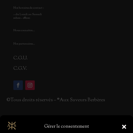
Nos horaires de contact :
> du Lundi au Samedi
10h00 – 18h00
Nous connaître…
Nos partenaires…
C.G.U.
C.G.V.
©Tous droits réservés – ®Aux Saveurs Berbères
Gérer le consentement