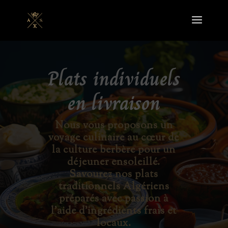
Plats individuels
en livraison
Nous vous proposons un
voyage culinaire au cœur de
la culture berbère pour un
déjeuner ensoleillé.
Savourez nos plats
traditionnels Algériens
préparés avec passion à
l’aide d’ingrédients frais et
locaux.